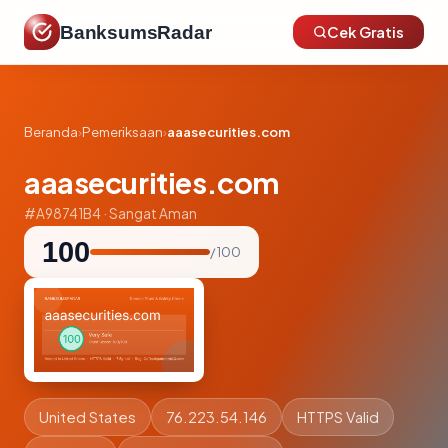
BanksumsRadar
Cek Gratis
Beranda
›
Pemeriksaan
›
aaasecurities.com
aaasecurities.com
#A98741B4 · Sangat Aman
100
/ 100
United States
76.223.54.146
HTTPS Valid