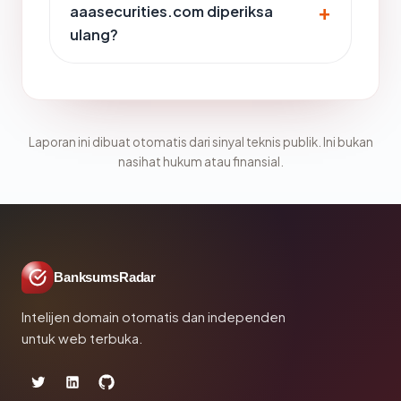
aaasecurities.com diperiksa
ulang?
Laporan ini dibuat otomatis dari sinyal teknis publik. Ini bukan
nasihat hukum atau finansial.
BanksumsRadar
Intelijen domain otomatis dan independen
untuk web terbuka.