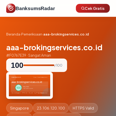
BanksumsRadar
Cek Gratis
Beranda
›
Pemeriksaan
›
aaa-brokingservices.co.id
aaa-brokingservices.co.id
#F0767E39 · Sangat Aman
100
/ 100
Singapore
23.106.120.100
HTTPS Valid